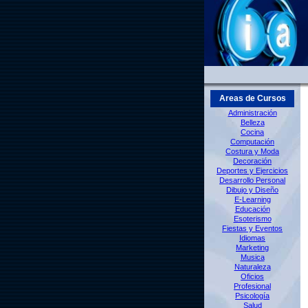
Areas de Cursos
Administración
Belleza
Cocina
Computación
Costura y Moda
Decoración
Deportes y Ejercicios
Desarrollo Personal
Dibujo y Diseño
E-Learning
Educación
Esoterismo
Fiestas y Eventos
Idiomas
Marketing
Musica
Naturaleza
Oficios
Profesional
Psicología
Salud