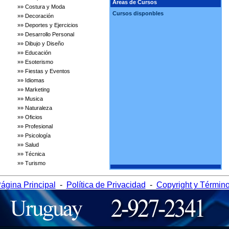
Areas de Cursos
»» Costura y Moda
Cursos disponbles
»» Decoración
»» Deportes y Ejercicios
»» Desarrollo Personal
»» Dibujo y Diseño
»» Educación
»» Esoterismo
»» Fiestas y Eventos
»» Idiomas
»» Marketing
»» Musica
»» Naturaleza
»» Oficios
»» Profesional
»» Psicología
»» Salud
»» Técnica
»» Turismo
ágina Principal
-
Política de Privacidad
-
Copyright y Términ