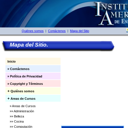
Quiénes somos
|
Contáctenos
|
Mapa del Sitio
Mapa del Sitio.
Inicio
» Contáctenos
» Política de Privacidad
» Copyright y Términos
+
Quiénes somos
+
Areas de Cursos
» Areas de Cursos
»» Administración
»» Belleza
»» Cocina
»» Computación