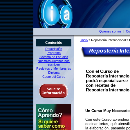
Quiénes somos
|
Co
Inicio
» Repostería Internacional » 
Contenido
Descripción
Repostería Inte
Programa
Sistema de Estudios
Nuestros Alumnos nos
escriben
Registros y Membresías
Con el Curso de
Diploma
Repostería Internacio
Costo del Curso
podrá especializarse
con recetas de
Repostería Internacio
Un Curso Muy Necesario
Con este Curso aprenderá
cocinar tortas, qué utensi
la elaboración, pasando po